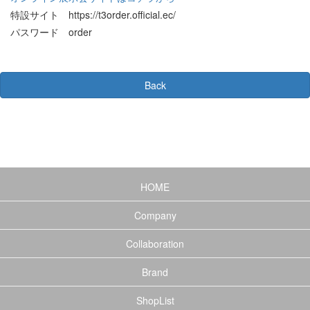
特設サイト https://t3order.official.ec/
パスワード order
(current)
HOME
Company
Collaboration
Brand
ShopList